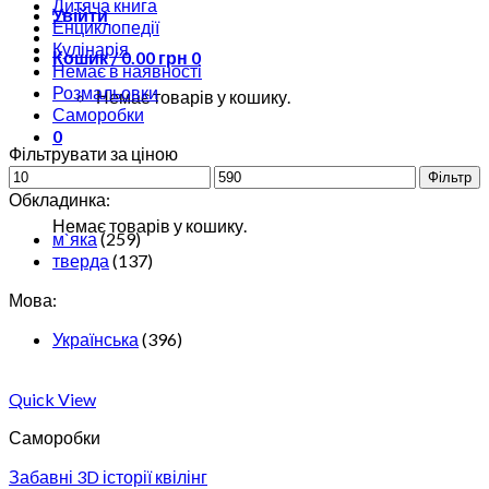
Дитяча книга
Увійти
Енциклопедії
Кулінарія
Кошик /
0.00
грн
0
Немає в наявності
Розмальовки
Немає товарів у кошику.
Саморобки
0
Фільтрувати за ціною
Фільтр
Кошик
Обкладинка:
Немає товарів у кошику.
м`яка
(259)
тверда
(137)
Мова:
Українська
(396)
Quick View
Саморобки
Забавні 3D історії квілінг