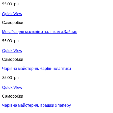
55.00
грн
Quick View
Саморобки
Мозаїка для малюків з наліпками.Зайчик
55.00
грн
Quick View
Саморобки
Чарівна майстерня. Чарiвнi клаптики
35.00
грн
Quick View
Саморобки
Чарівна майстерня. Iграшки з паперу