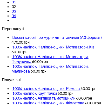
31
32
33
34
Переглянуті
Веселі історії про мурчиків та гавчиків (А3 формат)
470.00
грн
100% наліпок. Наліпки-оцінки. Мотиватори. Ківі
60.00
грн
100% наліпок. Наліпки-оцінки. Мотиватори.
Полунична
60.00
грн
100% наліпок. Наліпки-оцінки. Мотиватори.
Малинова
60.00
грн
Популярні
100% наліпок. Наліпки-оцінки. Рожева
60.00
грн
100% наліпок. Круті тачки
60.00
грн
100% наліпок. Автівки та мотоцикли
60.00
грн
100% наліпок. Наліпки-оцінки. Фіолетова
60.00
грн