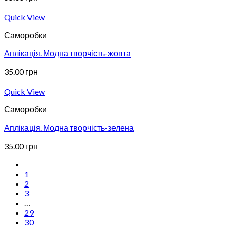
Quick View
Саморобки
Аплікація. Модна творчість-жовта
35.00
грн
Quick View
Саморобки
Аплікація. Модна творчість-зелена
35.00
грн
1
2
3
…
29
30