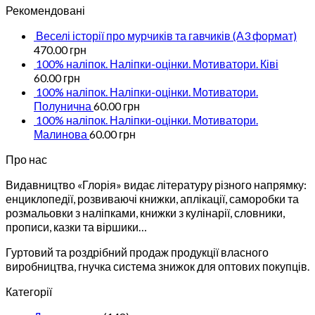
Рекомендовані
Веселі історії про мурчиків та гавчиків (А3 формат)
470.00
грн
100% наліпок. Наліпки-оцінки. Мотиватори. Ківі
60.00
грн
100% наліпок. Наліпки-оцінки. Мотиватори.
Полунична
60.00
грн
100% наліпок. Наліпки-оцінки. Мотиватори.
Малинова
60.00
грн
Про нас
Видавництво «Глорія» видає літературу різного напрямку:
енциклопедії, розвиваючі книжки, аплікації, саморобки та
розмальовки з наліпками, книжки з кулінарії, словники,
прописи, казки та віршики…
Гуртовий та роздрібний продаж продукції власного
виробництва, гнучка система знижок для оптових покупців.
Категорії