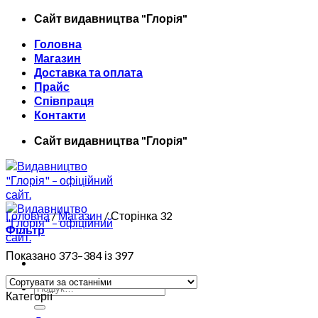
Skip
Сайт видавництва "Глорiя"
to
Головна
content
Магазин
Доставка та оплата
Прайс
Співпраця
Контакти
Сайт видавництва "Глорiя"
Головна
/
Магазин
/
Сторінка 32
Фільтр
Показано 373–384 із 397
Шукати:
Категорії