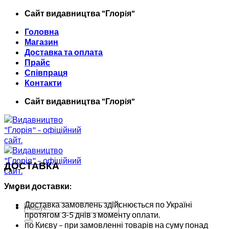
Skip
Сайт видавництва "Глорiя"
to
Головна
content
Магазин
Доставка та оплата
Прайс
Співпраця
Контакти
Сайт видавництва "Глорiя"
ДОСТАВКА
Умови доставки:
Доставка замовлень здійснюється по Україні
Шукати:
протягом 3-5 днів з моменту оплати.
по Києву – при замовленні товарів на суму понад