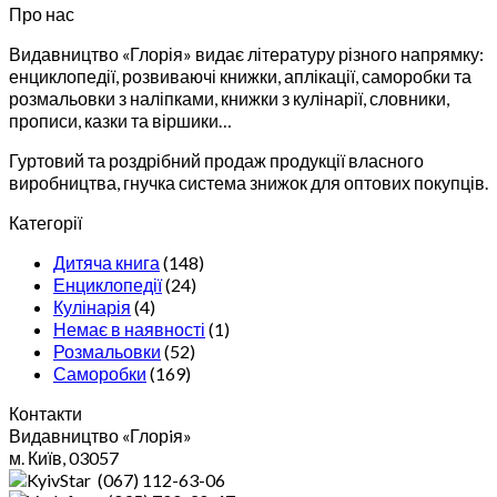
Про нас
Видавництво «Глорія» видає літературу різного напрямку:
енциклопедії, розвиваючі книжки, аплікації, саморобки та
розмальовки з наліпками, книжки з кулінарії, словники,
прописи, казки та віршики…
Гуртовий та роздрібний продаж продукції власного
виробництва, гнучка система знижок для оптових покупців.
Категорії
Дитяча книга
(148)
Енциклопедії
(24)
Кулінарія
(4)
Немає в наявності
(1)
Розмальовки
(52)
Саморобки
(169)
Контакти
Видавництво «Глорiя»
м. Київ, 03057
(067) 112-63-06