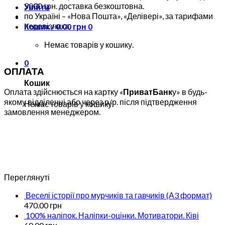
5000 грн. доставка безкоштовна.
Увійти
по Україні – «Нова Пошта», «Делівері», за тарифами
перевізника.
Кошик /
0.00
грн
0
Немає товарів у кошику.
0
ОПЛАТА
Кошик
Оплата здійснюється на картку «
Приват
Б
анк
у» в будь-
якому відділенні або через р/р. після підтвердження
Немає товарів у кошику.
замовлення менеджером.
Переглянуті
Веселі історії про мурчиків та гавчиків (А3 формат)
470.00
грн
100% наліпок. Наліпки-оцінки. Мотиватори. Ківі