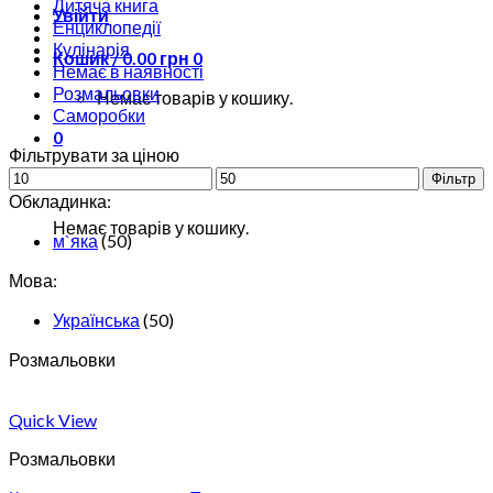
Дитяча книга
Увійти
Енциклопедії
Кулінарія
Кошик /
0.00
грн
0
Немає в наявності
Розмальовки
Немає товарів у кошику.
Саморобки
0
Фільтрувати за ціною
Фільтр
Кошик
Обкладинка:
Немає товарів у кошику.
м`яка
(50)
Мова:
Українська
(50)
Розмальовки
Quick View
Розмальовки