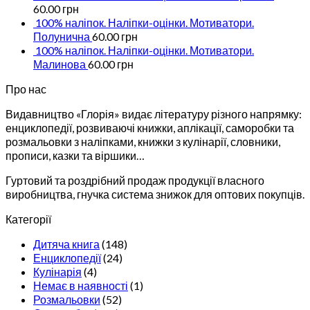
60.00
грн
100% наліпок. Наліпки-оцінки. Мотиватори.
Полунична
60.00
грн
100% наліпок. Наліпки-оцінки. Мотиватори.
Малинова
60.00
грн
Про нас
Видавництво «Глорія» видає літературу різного напрямку:
енциклопедії, розвиваючі книжки, аплікації, саморобки та
розмальовки з наліпками, книжки з кулінарії, словники,
прописи, казки та віршики…
Гуртовий та роздрібний продаж продукції власного
виробництва, гнучка система знижок для оптових покупців.
Категорії
Дитяча книга
(148)
Енциклопедії
(24)
Кулінарія
(4)
Немає в наявності
(1)
Розмальовки
(52)