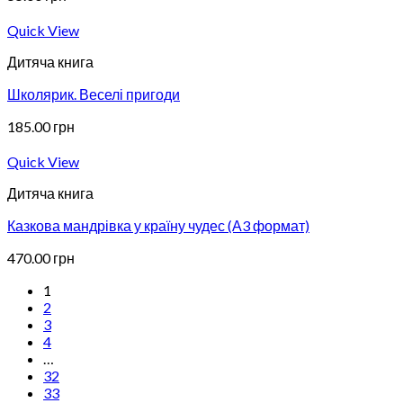
Quick View
Дитяча книга
Школярик. Веселі пригоди
185.00
грн
Quick View
Дитяча книга
Казкова мандрівка у країну чудес (А3 формат)
470.00
грн
1
2
3
4
…
32
33