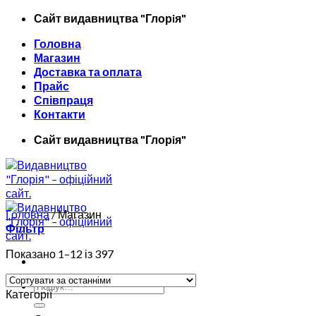
Skip
Сайт видавництва "Глорiя"
to
Головна
content
Магазин
Доставка та оплата
Прайс
Співпраця
Контакти
Сайт видавництва "Глорiя"
Головна
/
Магазин
Фільтр
Показано 1–12 із 397
Шукати:
Категорії