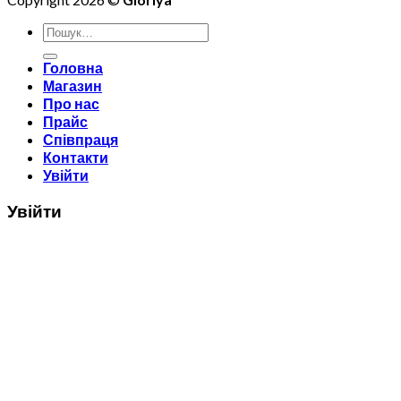
Шукати:
Головна
Магазин
Про нас
Прайс
Співпраця
Контакти
Увійти
Увійти
Ім'я користувача чи адреса електронної пошти
*
Пароль
*
Запам'ятати мене
Увійти
Забули ваш пароль?