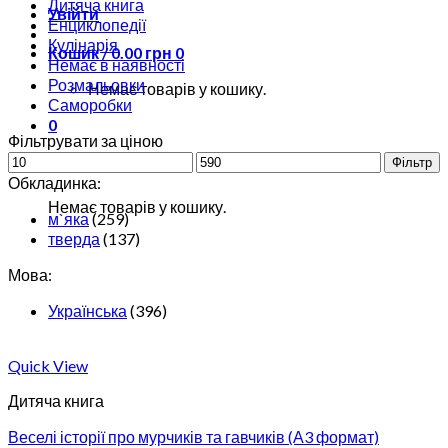
Дитяча книга
Увійти
Енциклопедії
Кулінарія
Кошик /
0.00
грн
0
Немає в наявності
Розмальовки
Немає товарів у кошику.
Саморобки
0
Фільтрувати за ціною
Фільтр
Кошик
Обкладинка:
Немає товарів у кошику.
м`яка
(259)
тверда
(137)
Мова:
Українська
(396)
Quick View
Дитяча книга
Веселі історії про мурчиків та гавчиків (А3 формат)