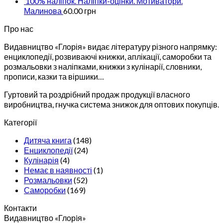
100% наліпок. Наліпки-оцінки. Мотиватори.
Малинова
60.00
грн
Про нас
Видавництво «Глорія» видає літературу різного напрямку:
енциклопедії, розвиваючі книжки, аплікації, саморобки та
розмальовки з наліпками, книжки з кулінарії, словники,
прописи, казки та віршики…
Гуртовий та роздрібний продаж продукції власного
виробництва, гнучка система знижок для оптових покупців.
Категорії
Дитяча книга
(148)
Енциклопедії
(24)
Кулінарія
(4)
Немає в наявності
(1)
Розмальовки
(52)
Саморобки
(169)
Контакти
Видавництво «Глорiя»