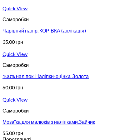
Quick View
Саморобки
Чарівний папір. КОРІВКА (аплікація)
35.00
грн
Quick View
Саморобки
100% наліпок. Наліпки-оцінки. Золота
60.00
грн
Quick View
Саморобки
Мозаїка для малюків з наліпками.Зайчик
55.00
грн
Переглянуті