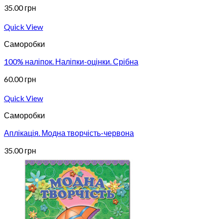
35.00
грн
Quick View
Саморобки
100% наліпок. Наліпки-оцінки. Срібна
60.00
грн
Quick View
Саморобки
Аплікація. Модна творчість-червона
35.00
грн