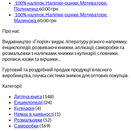
100% наліпок. Наліпки-оцінки. Мотиватори.
Полунична
60.00
грн
100% наліпок. Наліпки-оцінки. Мотиватори.
Малинова
60.00
грн
Про нас
Видавництво «Глорія» видає літературу різного напрямку:
енциклопедії, розвиваючі книжки, аплікації, саморобки та
розмальовки з наліпками, книжки з кулінарії, словники,
прописи, казки та віршики…
Гуртовий та роздрібний продаж продукції власного
виробництва, гнучка система знижок для оптових покупців.
Категорії
Дитяча книга
(148)
Енциклопедії
(24)
Кулінарія
(4)
Немає в наявності
(1)
Розмальовки
(52)
Саморобки
(169)