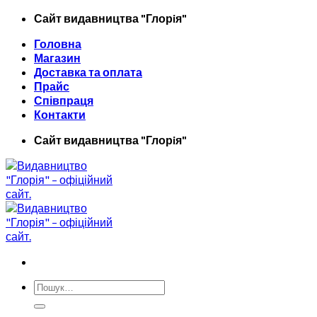
Skip
Сайт видавництва "Глорiя"
to
Головна
content
Магазин
Доставка та оплата
Прайс
Співпраця
Контакти
Сайт видавництва "Глорiя"
Шукати: