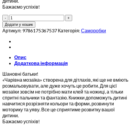
дитини.
Бажаємо успіхів!
Чарівна
мозаїка
Додати у кошик
з
Артикул:
9786175367537
Категорія:
Саморобки
наліпками.
Синя
кількість
Опис
Додаткова інформація
Шановні батьки!
«Чарівна мозаїка» створена для дітлахів, які ще не вміють
розмальовувати, але дуже хочуть це робити. Для цієї
мозаїки зовсім не потрібно мати клей та ножиці, а тільки
спритні пальчики та фантазію. Книжки допоможуть дитині
навчитися розрізняти кольори та форми, розвинути
моторику та уяву. Все це сприятиме розвитку вашої
дитини.
Бажаємо успіхів!