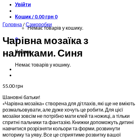
Увійти
Кошик /
0.00
грн
0
Головна
/
Саморобки
Немає товарів у кошику.
Чарівна мозаїка з
0
наліпками. Синя
Кошик
Немає товарів у кошику.
55.00
грн
Шановні батьки!
«Чарівна мозаїка» створена для дітлахів, які ще не вміють
розмальовувати, але дуже хочуть це робити. Для цієї
мозаїки зовсім не потрібно мати клей та ножиці, а тільки
спритні пальчики та фантазію. Книжки допоможуть дитині
навчитися розрізняти кольори та форми, розвинути
моторику та уяву. Все це сприятиме розвитку вашої