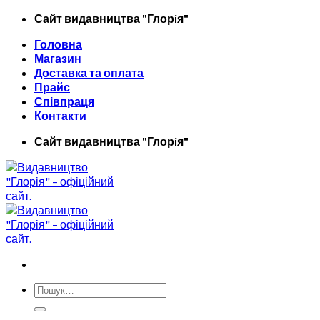
Skip
Сайт видавництва "Глорiя"
to
Головна
content
Магазин
Доставка та оплата
Прайс
Співпраця
Контакти
Сайт видавництва "Глорiя"
Шукати: