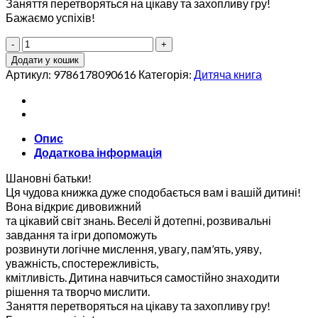
Заняття перетворяться на цікаву та захопливу гру!
Бажаємо успіхів!
Розвиваємось
граючись.
Додати у кошик
Помаранчева
Артикул:
9786178090616
Категорія:
Дитяча книга
кількість
Опис
Додаткова інформація
Шановні батьки!
Ця чудова книжка дуже сподобається вам і вашій дитині!
Вона відкриє дивовижний
та цікавий світ знань. Веселі й дотепні, розвивальні
завдання та ігри допоможуть
розвинути логічне мислення, увагу, пам’ять, уяву,
уважність, спостережливість,
кмітливість. Дитина навчиться самостійно знаходити
рішення та творчо мислити.
Заняття перетворяться на цікаву та захопливу гру!