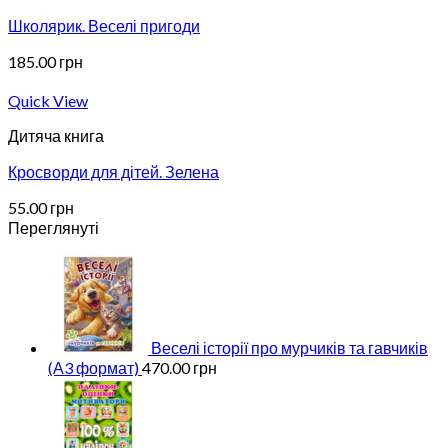
Школярик. Веселі пригоди
185.00
грн
Quick View
Дитяча книга
Кросворди для дітей. Зелена
55.00
грн
Переглянуті
Веселі історії про мурчиків та гавчиків
(А3 формат)
470.00
грн