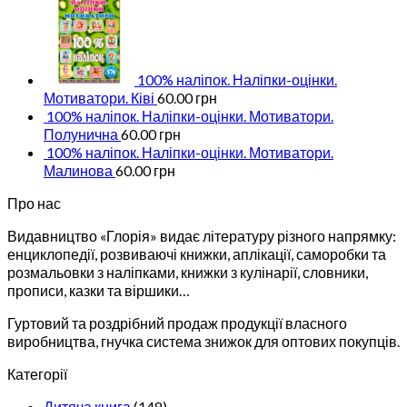
100% наліпок. Наліпки-оцінки.
Мотиватори. Ківі
60.00
грн
100% наліпок. Наліпки-оцінки. Мотиватори.
Полунична
60.00
грн
100% наліпок. Наліпки-оцінки. Мотиватори.
Малинова
60.00
грн
Про нас
Видавництво «Глорія» видає літературу різного напрямку:
енциклопедії, розвиваючі книжки, аплікації, саморобки та
розмальовки з наліпками, книжки з кулінарії, словники,
прописи, казки та віршики…
Гуртовий та роздрібний продаж продукції власного
виробництва, гнучка система знижок для оптових покупців.
Категорії
Дитяча книга
(148)