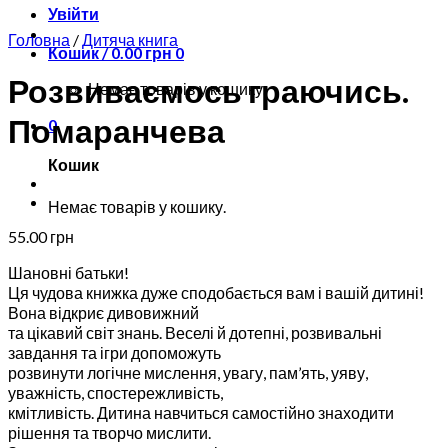
Увійти
Головна
/
Дитяча книга
Кошик /
0.00
грн
0
Розвиваємось граючись.
Немає товарів у кошику.
Помаранчева
0
Кошик
Немає товарів у кошику.
55.00
грн
Шановні батьки!
Ця чудова книжка дуже сподобається вам і вашій дитині!
Вона відкриє дивовижний
та цікавий світ знань. Веселі й дотепні, розвивальні
завдання та ігри допоможуть
розвинути логічне мислення, увагу, пам’ять, уяву,
уважність, спостережливість,
кмітливість. Дитина навчиться самостійно знаходити
рішення та творчо мислити.