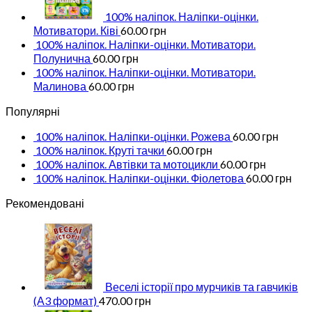
100% наліпок. Наліпки-оцінки.
Мотиватори. Ківі
60.00
грн
100% наліпок. Наліпки-оцінки. Мотиватори.
Полунична
60.00
грн
100% наліпок. Наліпки-оцінки. Мотиватори.
Малинова
60.00
грн
Популярні
100% наліпок. Наліпки-оцінки. Рожева
60.00
грн
100% наліпок. Круті тачки
60.00
грн
100% наліпок. Автівки та мотоцикли
60.00
грн
100% наліпок. Наліпки-оцінки. Фіолетова
60.00
грн
Рекомендовані
Веселі історії про мурчиків та гавчиків
(А3 формат)
470.00
грн