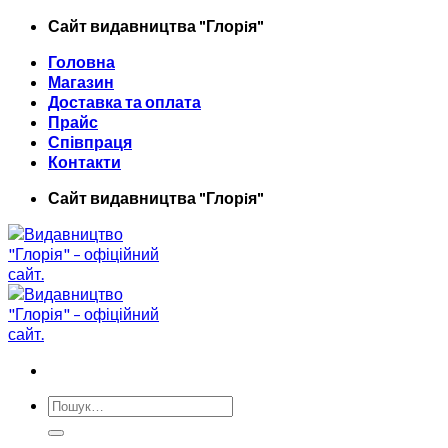
Skip
Сайт видавництва "Глорiя"
to
Головна
content
Магазин
Доставка та оплата
Прайс
Співпраця
Контакти
Сайт видавництва "Глорiя"
Шукати: