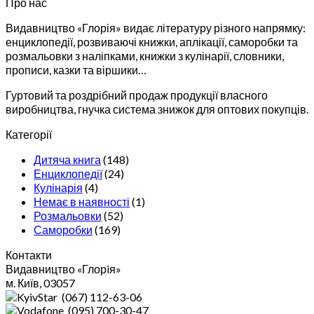
Про нас
Видавництво «Глорія» видає літературу різного напрямку:
енциклопедії, розвиваючі книжки, аплікації, саморобки та
розмальовки з наліпками, книжки з кулінарії, словники,
прописи, казки та віршики…
Гуртовий та роздрібний продаж продукції власного
виробництва, гнучка система знижок для оптових покупців.
Категорії
Дитяча книга
(148)
Енциклопедії
(24)
Кулінарія
(4)
Немає в наявності
(1)
Розмальовки
(52)
Саморобки
(169)
Контакти
Видавництво «Глорiя»
м. Київ, 03057
(067) 112-63-06
(095) 700-30-47