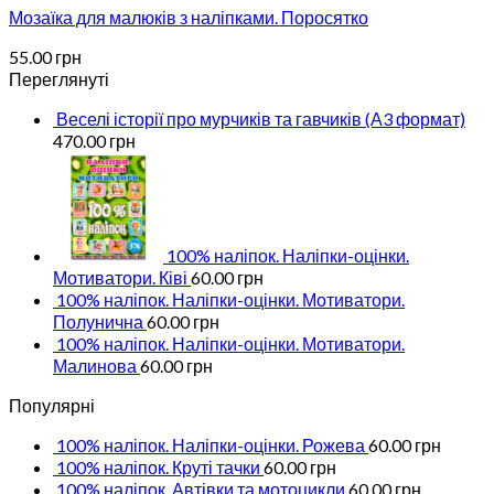
Мозаїка для малюків з наліпками. Поросятко
55.00
грн
Переглянуті
Веселі історії про мурчиків та гавчиків (А3 формат)
470.00
грн
100% наліпок. Наліпки-оцінки.
Мотиватори. Ківі
60.00
грн
100% наліпок. Наліпки-оцінки. Мотиватори.
Полунична
60.00
грн
100% наліпок. Наліпки-оцінки. Мотиватори.
Малинова
60.00
грн
Популярні
100% наліпок. Наліпки-оцінки. Рожева
60.00
грн
100% наліпок. Круті тачки
60.00
грн
100% наліпок. Автівки та мотоцикли
60.00
грн