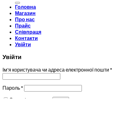
Головна
Магазин
Про нас
Прайс
Співпраця
Контакти
Увійти
Увійти
Ім'я користувача чи адреса електронної пошти
*
Пароль
*
Запам'ятати мене
Увійти
Забули ваш пароль?
Реєстрація
Адреса електронної пошти
*