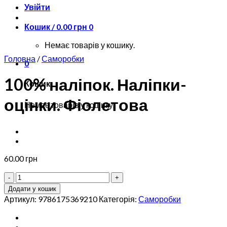
Увійти
Кошик /
0.00
грн
0
Немає товарів у кошику.
Головна
/
Саморобки
0
100% наліпок. Наліпки-
Кошик
оцінки. Фіолетова
Немає товарів у кошику.
60.00
грн
100%
наліпок.
Додати у кошик
Наліпки-
Артикул:
9786175369210
Категорія:
Саморобки
оцінки.
Фіолетова
кількість