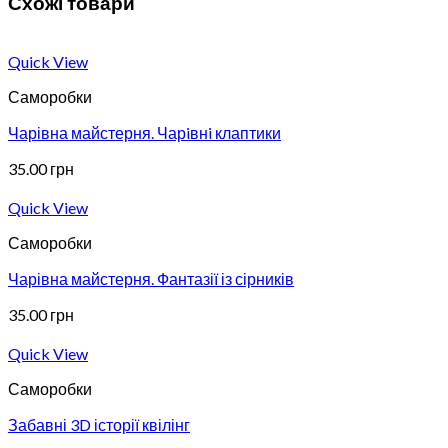
Схожі товари
Quick View
Саморобки
Чарівна майстерня. Чарiвнi клаптики
35.00
грн
Quick View
Саморобки
Чарівна майстерня. Фантазії із сірників
35.00
грн
Quick View
Саморобки
Забавні 3D історії квілінг