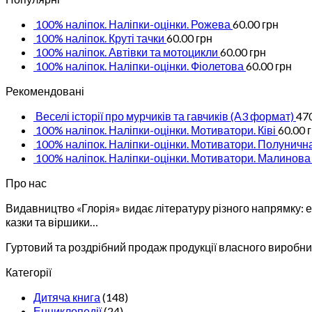
100% наліпок. Наліпки-оцінки. Рожева
60.00
грн
100% наліпок. Круті тачки
60.00
грн
100% наліпок. Автівки та мотоцикли
60.00
грн
100% наліпок. Наліпки-оцінки. Фіолетова
60.00
грн
Рекомендовані
Веселі історії про мурчиків та гавчиків (А3 формат)
47
100% наліпок. Наліпки-оцінки. Мотиватори. Ківі
60.00
100% наліпок. Наліпки-оцінки. Мотиватори. Полуничн
100% наліпок. Наліпки-оцінки. Мотиватори. Малинова
Про нас
Видавництво «Глорія» видає літературу різного напрямку: ен
казки та віршики…
Гуртовий та роздрібний продаж продукції власного виробниц
Категорії
Дитяча книга
(148)
Енциклопедії
(24)