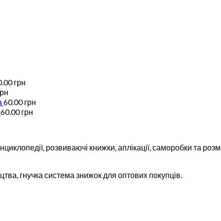
0.00
грн
грн
а
60.00
грн
60.00
грн
циклопедії, розвиваючі книжки, аплікації, саморобки та розма
тва, гнучка система знижок для оптових покупців.