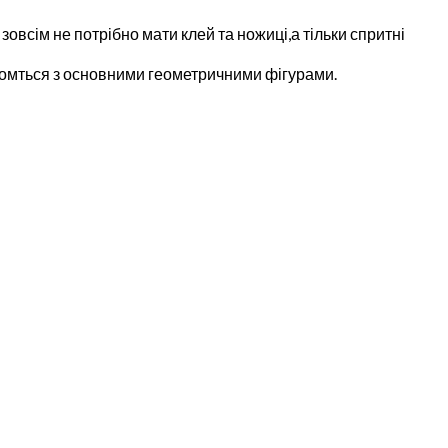
зовсім не потрібно мати клей та ножиці,а тільки спритні
йомться з основними геометричними фігурами.