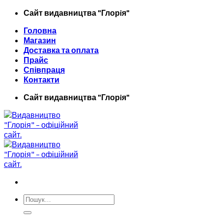
Skip
Сайт видавництва "Глорiя"
to
Головна
content
Магазин
Доставка та оплата
Прайс
Співпраця
Контакти
Сайт видавництва "Глорiя"
Шукати: