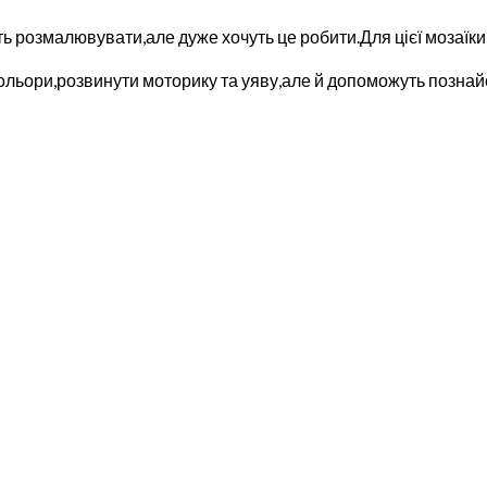
ть розмалювувати,але дуже хочуть це робити.Для цієї мозаїки 
кольори,розвинути моторику та уяву,але й допоможуть позна