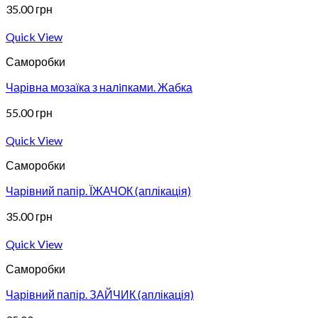
35.00
грн
Quick View
Саморобки
Чарівна мозаїка з налiпками. Жабка
55.00
грн
Quick View
Саморобки
Чарівний папір. ЇЖАЧОК (аплікація)
35.00
грн
Quick View
Саморобки
Чарівний папір. ЗАЙЧИК (аплікація)