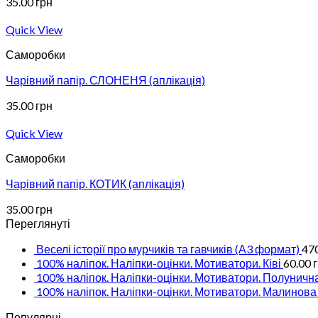
35.00
грн
Quick View
Саморобки
Чарівний папір. СЛОНЕНЯ (аплікація)
35.00
грн
Quick View
Саморобки
Чарівний папір. КОТИК (аплікація)
35.00
грн
Переглянуті
Веселі історії про мурчиків та гавчиків (А3 формат)
47
100% наліпок. Наліпки-оцінки. Мотиватори. Ківі
60.00
100% наліпок. Наліпки-оцінки. Мотиватори. Полуничн
100% наліпок. Наліпки-оцінки. Мотиватори. Малинова
Популярні