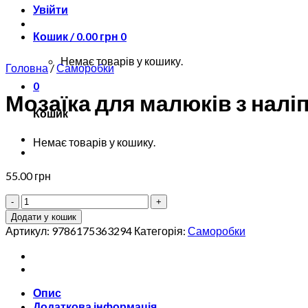
Увійти
Кошик /
0.00
грн
0
Немає товарів у кошику.
Головна
/
Саморобки
0
Мозаїка для малюків з налі
Кошик
Немає товарів у кошику.
55.00
грн
Мозаїка
для
Додати у кошик
малюків
Артикул:
9786175363294
Категорія:
Саморобки
з
наліпками.
Поросятко
кількість
Опис
Додаткова інформація