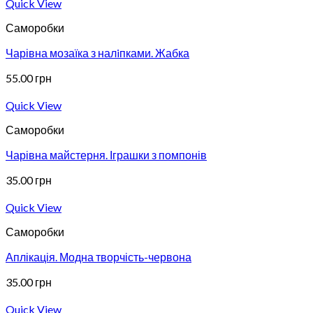
Quick View
Саморобки
Чарівна мозаїка з налiпками. Жабка
55.00
грн
Quick View
Саморобки
Чарівна майстерня. Іграшки з помпонів
35.00
грн
Quick View
Саморобки
Аплікація. Модна творчість-червона
35.00
грн
Quick View