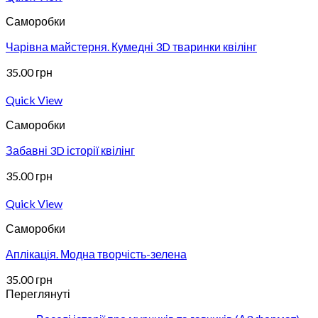
Саморобки
Чарівна майстерня. Кумедні 3D тваринки квілінг
35.00
грн
Quick View
Саморобки
Забавні 3D історії квілінг
35.00
грн
Quick View
Саморобки
Аплікація. Модна творчість-зелена
35.00
грн
Переглянуті