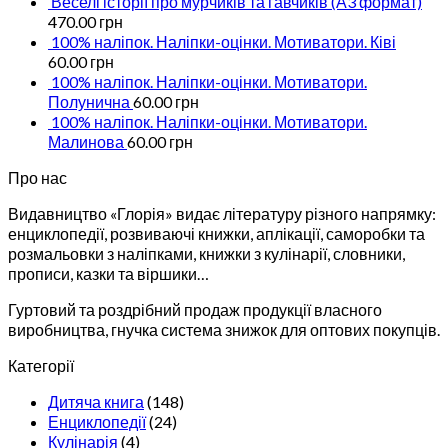
Веселі історії про мурчиків та гавчиків (А3 формат)
470.00
грн
100% наліпок. Наліпки-оцінки. Мотиватори. Ківі
60.00
грн
100% наліпок. Наліпки-оцінки. Мотиватори.
Полунична
60.00
грн
100% наліпок. Наліпки-оцінки. Мотиватори.
Малинова
60.00
грн
Про нас
Видавництво «Глорія» видає літературу різного напрямку:
енциклопедії, розвиваючі книжки, аплікації, саморобки та
розмальовки з наліпками, книжки з кулінарії, словники,
прописи, казки та віршики…
Гуртовий та роздрібний продаж продукції власного
виробництва, гнучка система знижок для оптових покупців.
Категорії
Дитяча книга
(148)
Енциклопедії
(24)
Кулінарія
(4)