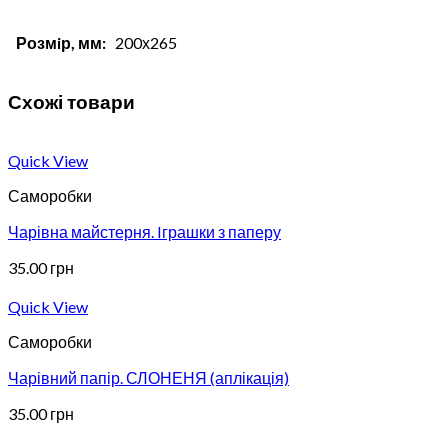
Розмiр, мм:
200х265
Схожі товари
Quick View
Саморобки
Чарівна майстерня. Iграшки з паперу
35.00
грн
Quick View
Саморобки
Чарівний папір. СЛОНЕНЯ (аплікація)
35.00
грн