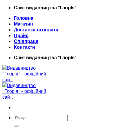
Skip
Сайт видавництва "Глорiя"
to
Головна
content
Магазин
Доставка та оплата
Прайс
Співпраця
Контакти
Сайт видавництва "Глорiя"
Шукати: