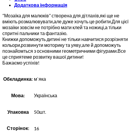
Додаткова інформація
“Мозаїка для малюків” створена для дітлахів,які ще не
вміють розмалювувати,але дуже хочуть це робити.Для цієї
мозаїки зовсім не потрібно мати клей та ножиці,а тільки
спритні пальчики та фантазію.
Книжки допоможуть дитині не тільки навчитися розрізняти
кольори,розвинути моторику та уяву,але й допоможуть
познайомться з основними геометричними фігурами.Все
це сприятеме розвитку вашої дитини!
Бажаємо успіхів!
Обкладинка:
м`яка
Мова:
Українська
Упаковка
50шт.
Сторінок:
16