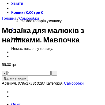
Увійти
Кошик /
0.00
грн
0
Головна
/
Саморобки
Немає товарів у кошику.
Мозаїка для малюків з
0
наліпками. Мавпочка
Кошик
Немає товарів у кошику.
55.00
грн
Мозаїка
для
Додати у кошик
малюків
Артикул:
9786175363287
Категорія:
Саморобки
з
наліпками.
Мавпочка
кількість
Опис