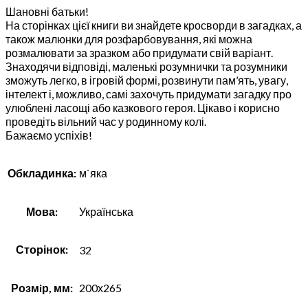
Шановні батьки!
На сторінках цієї книги ви знайдете кросворди в загадках, а
також малюнки для розфарбовування, які можна
розмалювати за зразком або придумати свій варіант.
Знаходячи відповіді, маленькі розумнички та розумники
зможуть легко, в ігровій формі, розвинути пам’ять, увагу,
інтелект і, можливо, самі захочуть придумати загадку про
улюблені ласощі або казкового героя. Цікаво і корисно
проведіть вільний час у родинному колі.
Бажаємо успіхів!
Обкладинка:
м`яка
Мова:
Українська
Сторінок:
32
Розмiр, мм:
200х265