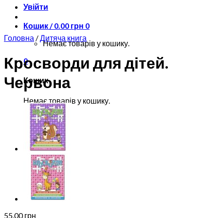
Увійти
Кошик /
0.00
грн
0
Головна
/
Дитяча книга
Немає товарів у кошику.
Кросворди для дітей.
0
Червона
Кошик
Немає товарів у кошику.
55.00
грн