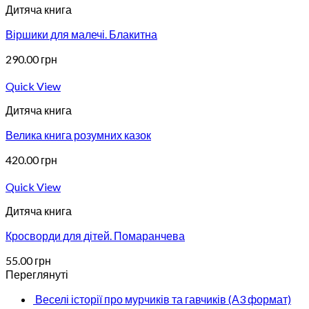
Дитяча книга
Віршики для малечі. Блакитна
290.00
грн
Quick View
Дитяча книга
Велика книга розумних казок
420.00
грн
Quick View
Дитяча книга
Кросворди для дітей. Помаранчева
55.00
грн
Переглянуті
Веселі історії про мурчиків та гавчиків (А3 формат)