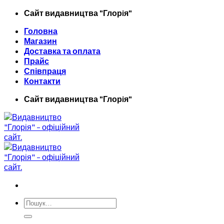
Skip
Сайт видавництва "Глорiя"
to
Головна
content
Магазин
Доставка та оплата
Прайс
Співпраця
Контакти
Сайт видавництва "Глорiя"
Шукати: