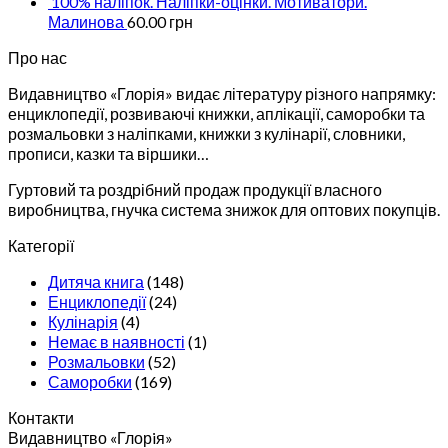
100% наліпок. Наліпки-оцінки. Мотиватори.
Малинова
60.00
грн
Про нас
Видавництво «Глорія» видає літературу різного напрямку:
енциклопедії, розвиваючі книжки, аплікації, саморобки та
розмальовки з наліпками, книжки з кулінарії, словники,
прописи, казки та віршики…
Гуртовий та роздрібний продаж продукції власного
виробництва, гнучка система знижок для оптових покупців.
Категорії
Дитяча книга
(148)
Енциклопедії
(24)
Кулінарія
(4)
Немає в наявності
(1)
Розмальовки
(52)
Саморобки
(169)
Контакти
Видавництво «Глорiя»