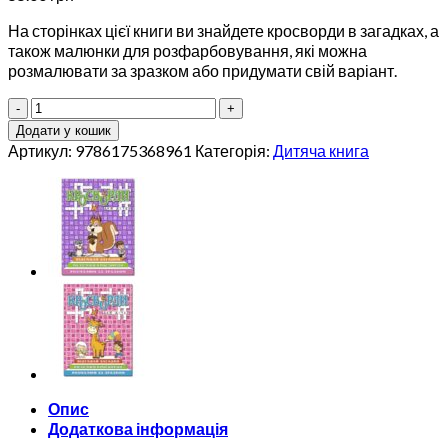
На сторінках цієї книги ви знайдете кросворди в загадках, а
також малюнки для розфарбовування, які можна
розмалювати за зразком або придумати свій варіант.
Кросворди
для
Додати у кошик
дітей.
Артикул:
9786175368961
Категорія:
Дитяча книга
Червона
кількість
Опис
Додаткова інформація