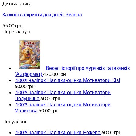
Дитяча книга
Казкові лабіринти для дітей. Зелена
55.00
грн
Переглянуті
Веселі історії про мурчиків та гавчиків
(А3 формат)
470.00
грн
100% наліпок. Наліпки-оцінки. Мотиватори. Ківі
60.00
грн
100% наліпок. Наліпки-оцінки. Мотиватори.
Полунична
60.00
грн
100% наліпок. Наліпки-оцінки. Мотиватори.
Малинова
60.00
грн
Популярні
100% наліпок. Наліпки-оцінки. Рожева
60.00
грн