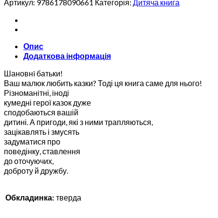
Артикул:
9786178090661
Категорія:
Дитяча книга
(А3
формат)
кількість
Опис
Додаткова інформація
Шановнi батьки!
Ваш малюк любить казки? Тоді ця книга саме для нього!
Різноманітні, іноді
кумедні герої казок дуже
сподобаються вашій
дитині. А пригоди, які з ними трапляються,
зацікавлять і змусять
задуматися про
поведінку, ставлення
до оточуючих,
доброту й дружбу.
Обкладинка:
тверда