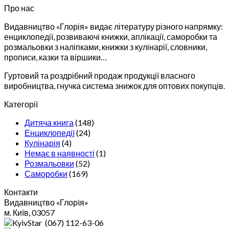
Про нас
Видавництво «Глорія» видає літературу різного напрямку:
енциклопедії, розвиваючі книжки, аплікації, саморобки та
розмальовки з наліпками, книжки з кулінарії, словники,
прописи, казки та віршики…
Гуртовий та роздрібний продаж продукції власного
виробництва, гнучка система знижок для оптових покупців.
Категорії
Дитяча книга
(148)
Енциклопедії
(24)
Кулінарія
(4)
Немає в наявності
(1)
Розмальовки
(52)
Саморобки
(169)
Контакти
Видавництво «Глорiя»
м. Київ, 03057
(067) 112-63-06