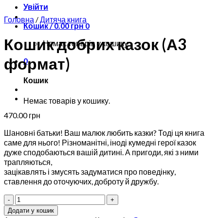
Увійти
Головна
/
Дитяча книга
Кошик /
0.00
грн
0
Кошик добрих казок (А3
Немає товарів у кошику.
формат)
0
Кошик
Немає товарів у кошику.
470.00
грн
Шановнi батьки! Ваш малюк любить казки? Тоді ця книга
саме для нього! Різноманітні, іноді кумедні герої казок
дуже сподобаються вашій дитині. А пригоди, які з ними
трапляються,
зацікавлять і змусять задуматися про поведінку,
ставлення до оточуючих, доброту й дружбу.
Кошик
добрих
Додати у кошик
казок