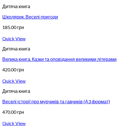
Дитяча книга
Школярик. Веселі пригоди
185.00
грн
Quick View
Дитяча книга
Велика книга. Казки та оповідання великими літерами
420.00
грн
Quick View
Дитяча книга
Веселі історії про мурчиків та гавчиків (А3 формат)
470.00
грн
Quick View