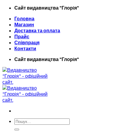
Skip
Сайт видавництва "Глорiя"
to
Головна
content
Магазин
Доставка та оплата
Прайс
Співпраця
Контакти
Сайт видавництва "Глорiя"
Шукати: