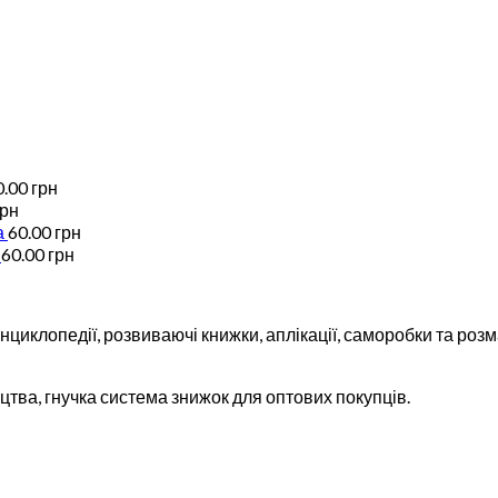
0.00
грн
грн
а
60.00
грн
60.00
грн
циклопедії, розвиваючі книжки, аплікації, саморобки та розма
тва, гнучка система знижок для оптових покупців.