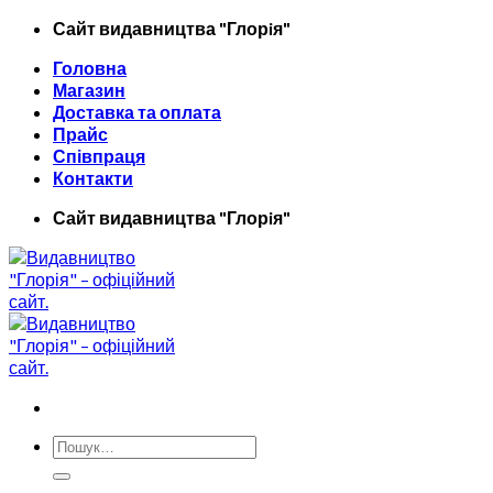
Skip
Сайт видавництва "Глорiя"
to
Головна
content
Магазин
Доставка та оплата
Прайс
Співпраця
Контакти
Сайт видавництва "Глорiя"
Шукати: