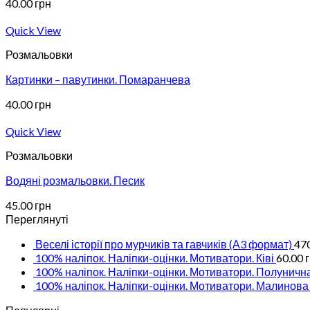
40.00
грн
Quick View
Розмальовки
Картинки – павутинки. Помаранчева
40.00
грн
Quick View
Розмальовки
Водяні розмальовки. Песик
45.00
грн
Переглянуті
Веселі історії про мурчиків та гавчиків (А3 формат)
47
100% наліпок. Наліпки-оцінки. Мотиватори. Ківі
60.00
100% наліпок. Наліпки-оцінки. Мотиватори. Полуничн
100% наліпок. Наліпки-оцінки. Мотиватори. Малинова