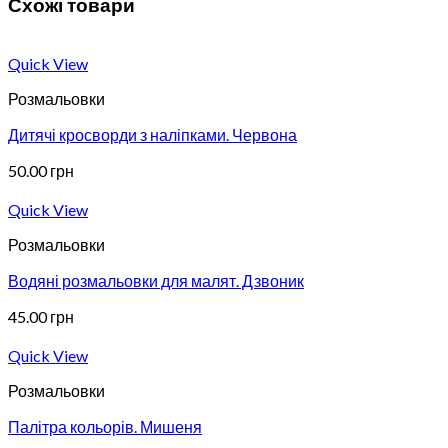
Схожі товари
Quick View
Розмальовки
Дитячі кросворди з наліпками. Червона
50.00
грн
Quick View
Розмальовки
Водяні розмальовки для малят. Дзвоник
45.00
грн
Quick View
Розмальовки
Палітра кольорів. Мишеня