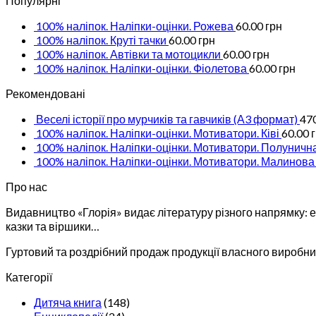
Популярні
100% наліпок. Наліпки-оцінки. Рожева
60.00
грн
100% наліпок. Круті тачки
60.00
грн
100% наліпок. Автівки та мотоцикли
60.00
грн
100% наліпок. Наліпки-оцінки. Фіолетова
60.00
грн
Рекомендовані
Веселі історії про мурчиків та гавчиків (А3 формат)
47
100% наліпок. Наліпки-оцінки. Мотиватори. Ківі
60.00
100% наліпок. Наліпки-оцінки. Мотиватори. Полуничн
100% наліпок. Наліпки-оцінки. Мотиватори. Малинова
Про нас
Видавництво «Глорія» видає літературу різного напрямку: ен
казки та віршики…
Гуртовий та роздрібний продаж продукції власного виробниц
Категорії
Дитяча книга
(148)