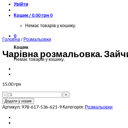
Увійти
Кошик /
0.00
грн
0
Немає товарів у кошику.
0
Головна
/
Розмальовки
Кошик
Чарівна розмальовка. Зайч
Немає товарів у кошику.
15.00
грн
Чарівна
розмальовка.
Додати у кошик
Зайчик
Артикул:
978-617-536-621-9
Категорія:
Розмальовки
кількість