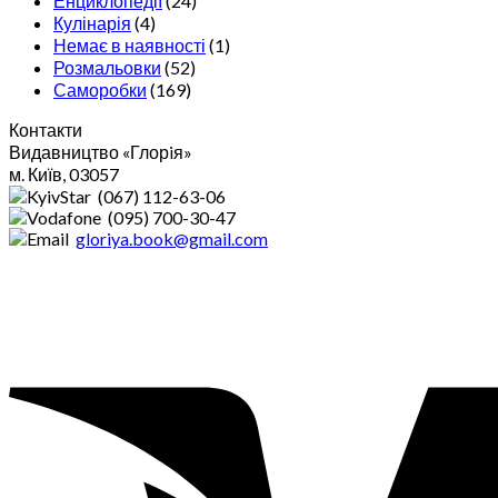
Енциклопедії
(24)
Кулінарія
(4)
Немає в наявності
(1)
Розмальовки
(52)
Саморобки
(169)
Контакти
Видавництво «Глорiя»
м. Київ, 03057
(067) 112-63-06
(095) 700-30-47
gloriya.book@gmail.com