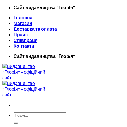
Skip
Сайт видавництва "Глорiя"
to
Головна
content
Магазин
Доставка та оплата
Прайс
Співпраця
Контакти
Сайт видавництва "Глорiя"
Шукати: