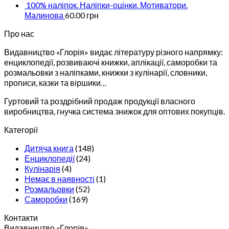
100% наліпок. Наліпки-оцінки. Мотиватори.
Малинова
60.00
грн
Про нас
Видавництво «Глорія» видає літературу різного напрямку:
енциклопедії, розвиваючі книжки, аплікації, саморобки та
розмальовки з наліпками, книжки з кулінарії, словники,
прописи, казки та віршики…
Гуртовий та роздрібний продаж продукції власного
виробництва, гнучка система знижок для оптових покупців.
Категорії
Дитяча книга
(148)
Енциклопедії
(24)
Кулінарія
(4)
Немає в наявності
(1)
Розмальовки
(52)
Саморобки
(169)
Контакти
Видавництво «Глорiя»