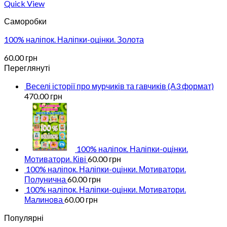
Quick View
Саморобки
100% наліпок. Наліпки-оцінки. Золота
60.00
грн
Переглянуті
Веселі історії про мурчиків та гавчиків (А3 формат)
470.00
грн
100% наліпок. Наліпки-оцінки.
Мотиватори. Ківі
60.00
грн
100% наліпок. Наліпки-оцінки. Мотиватори.
Полунична
60.00
грн
100% наліпок. Наліпки-оцінки. Мотиватори.
Малинова
60.00
грн
Популярні