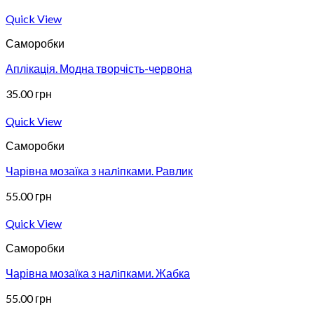
Quick View
Саморобки
Аплікація. Модна творчість-червона
35.00
грн
Quick View
Саморобки
Чарівна мозаїка з налiпками. Равлик
55.00
грн
Quick View
Саморобки
Чарівна мозаїка з налiпками. Жабка
55.00
грн