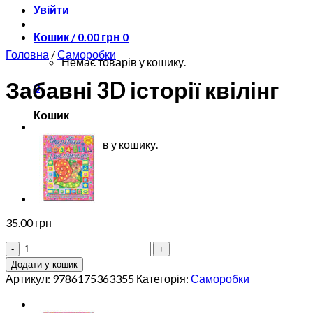
Увійти
Кошик /
0.00
грн
0
Головна
/
Саморобки
Немає товарів у кошику.
Забавні 3D історії квілінг
0
Кошик
Немає товарів у кошику.
35.00
грн
Забавні
3D
Додати у кошик
історії
Артикул:
9786175363355
Категорія:
Саморобки
квілінг
кількість