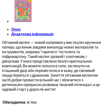
Опис
Додаткова інформація
Об’ємний квілінг — новий напрямок у мистецтво кручення
паперу, що виник завдяки винаходу нових матеріалів та
інструментів, зокрема “гарячого” пістолета та
гофрокартону. Такий квілінг цікавий і хлопчикам, і
дівчаткам. У книзі представлено безліч оригінальних
композицій. Ви можете поїхати в село, заглянути на
пташиний двір або переміститися в казку, де сміливий
лицар бореться з драконом. Заняття об’ємним квілінгом
засіб добре провести вільний час і зблизитися з
дитиною,він прекрасно розвиває творчий потенціал, а це
чудовий старт у доросле життя!
Обкладинка:
м`яка