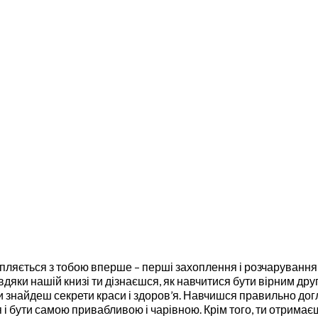
апляється з тобою вперше – перші захоплення і розчарування
яки нашій книзі ти дізнаєшся, як навчитися бути вірним друг
ти знайдеш секрети краси і здоров’я. Навчишся правильно дог
і бути самою привабливою і чарівною. Крім того, ти отримаєш