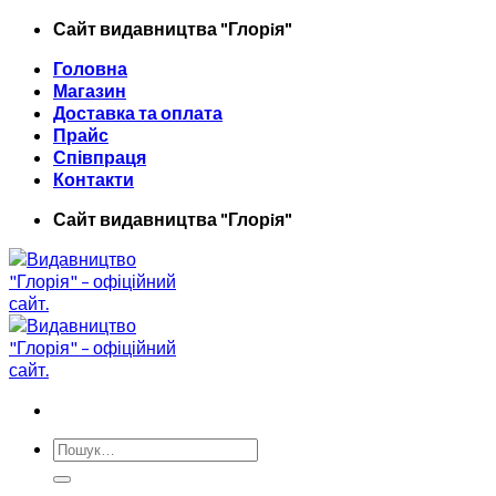
Skip
Сайт видавництва "Глорiя"
to
Головна
content
Магазин
Доставка та оплата
Прайс
Співпраця
Контакти
Сайт видавництва "Глорiя"
Шукати: