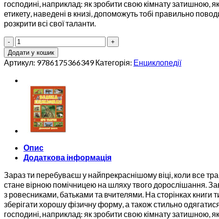
господині, наприклад: як зробити свою кімнату затишною, як
етикету, наведені в книзі, допоможуть тобі правильно поводит
розкрити всі свої таланти.
Енциклопедія
для
Додати у кошик
дівчаток
Артикул:
9786175366349
Категорія:
Енциклопедії
кількість
Опис
Додаткова інформація
Зараз ти перебуваєш у найпрекраснішому віці, коли все тр
стане вірною помічницею на шляху твого дорослішання. Завд
з ровесниками, батьками та вчителями. На сторінках книги 
зберігати хорошу фізичну форму, а також стильно одягатися 
господині, наприклад: як зробити свою кімнату затишною, як