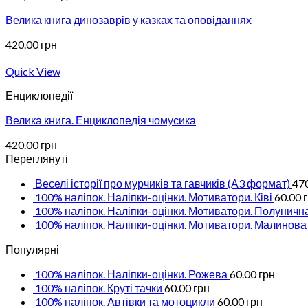
Велика книга динозаврів у казках та оповіданнях
420.00
грн
Quick View
Енциклопедії
Велика книга. Енциклопедія чомусика
420.00
грн
Переглянуті
Веселі історії про мурчиків та гавчиків (А3 формат)
47
100% наліпок. Наліпки-оцінки. Мотиватори. Ківі
60.00
100% наліпок. Наліпки-оцінки. Мотиватори. Полуничн
100% наліпок. Наліпки-оцінки. Мотиватори. Малинова
Популярні
100% наліпок. Наліпки-оцінки. Рожева
60.00
грн
100% наліпок. Круті тачки
60.00
грн
100% наліпок. Автівки та мотоцикли
60.00
грн