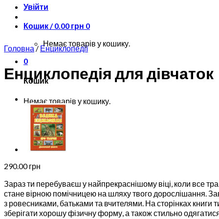
Увійти
Кошик /
0.00
грн
0
Немає товарів у кошику.
Головна
/
Енциклопедії
0
Енциклопедія для дівчаток
Кошик
Немає товарів у кошику.
290.00
грн
Зараз ти перебуваєш у найпрекраснішому віці, коли все тр
стане вірною помічницею на шляху твого дорослішання. Завд
з ровесниками, батьками та вчителями. На сторінках книги 
зберігати хорошу фізичну форму, а також стильно одягатися 