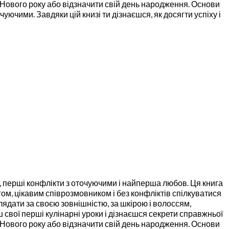
о Нового року або відзначити свій день народження. Основи
уючими. Завдяки цій книзі ти дізнаєшся, як досягти успіху і
, перші конфлікти з оточуючими і найперша любов. Ця книга
ом, цікавим співрозмовником і без конфліктів спілкуватися
лядати за своєю зовнішністю, за шкірою і волоссям,
 свої перші кулінарні уроки і дізнаєшся секрети справжньої
о Нового року або відзначити свій день народження. Основи