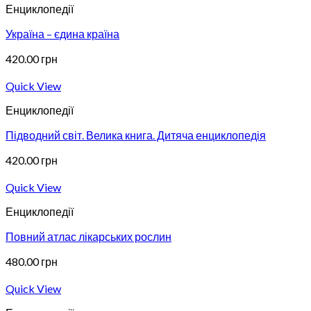
Енциклопедії
Україна – єдина країна
420.00
грн
Quick View
Енциклопедії
Підводний світ. Велика книга. Дитяча енциклопедія
420.00
грн
Quick View
Енциклопедії
Повний атлас лікарських рослин
480.00
грн
Quick View