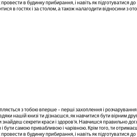
 провести в будинку прибирання, і навіть як підготуватися д
ися в гостях і за столом, а також налагодити відносини з оточ
апляється з тобою вперше – перші захоплення і розчарування
яки нашій книзі ти дізнаєшся, як навчитися бути вірним друг
ти знайдеш секрети краси і здоров’я. Навчишся правильно дог
і бути самою привабливою і чарівною. Крім того, ти отримаєш
 провести в будинку прибирання, і навіть як підготуватися д