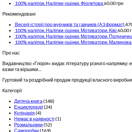
100% наліпок. Наліпки-оцінки. Фіолетова
60.00
грн
Рекомендовані
Веселі історії про мурчиків та гавчиків (А3 формат)
47
100% наліпок. Наліпки-оцінки. Мотиватори. Ківі
60.00
100% наліпок. Наліпки-оцінки. Мотиватори. Полуничн
100% наліпок. Наліпки-оцінки. Мотиватори. Малинова
Про нас
Видавництво «Глорія» видає літературу різного напрямку: ен
казки та віршики…
Гуртовий та роздрібний продаж продукції власного виробниц
Категорії
Дитяча книга
(148)
Енциклопедії
(24)
Кулінарія
(4)
Немає в наявності
(1)
Розмальовки
(52)
Саморобки
(169)