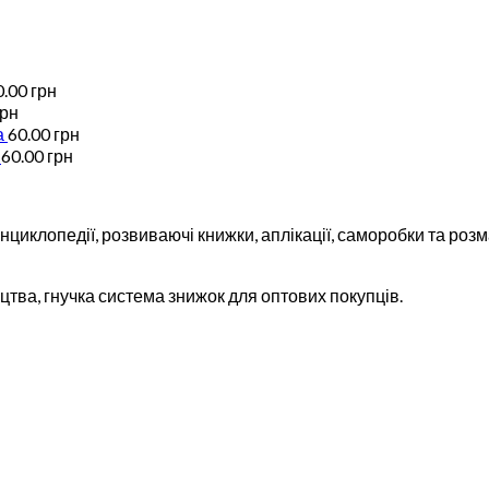
0.00
грн
грн
а
60.00
грн
60.00
грн
циклопедії, розвиваючі книжки, аплікації, саморобки та розма
тва, гнучка система знижок для оптових покупців.