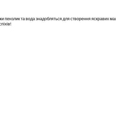
ки пензлик та вода знадобляться для створення яскравих ма
піхів!