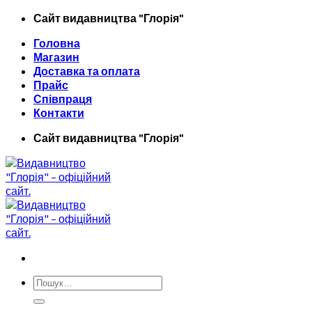
Skip
Сайт видавництва "Глорiя"
to
Головна
content
Магазин
Доставка та оплата
Прайс
Співпраця
Контакти
Сайт видавництва "Глорiя"
Шукати: