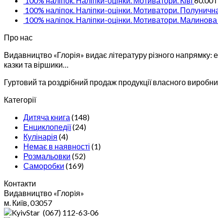
100% наліпок. Наліпки-оцінки. Мотиватори. Ківі
60.00
100% наліпок. Наліпки-оцінки. Мотиватори. Полуничн
100% наліпок. Наліпки-оцінки. Мотиватори. Малинова
Про нас
Видавництво «Глорія» видає літературу різного напрямку: ен
казки та віршики…
Гуртовий та роздрібний продаж продукції власного виробниц
Категорії
Дитяча книга
(148)
Енциклопедії
(24)
Кулінарія
(4)
Немає в наявності
(1)
Розмальовки
(52)
Саморобки
(169)
Контакти
Видавництво «Глорiя»
м. Київ, 03057
(067) 112-63-06