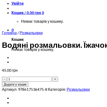
Увійти
Кошик /
0.00
грн
0
Немає товарів у кошику.
0
Головна
/
Розмальовки
Кошик
Водяні розмальовки. Їжачо
Немає товарів у кошику.
45.00
грн
Водяні
розмальовки.
Додати у кошик
Їжачок
Артикул:
978617536475-8
Категорія:
Розмальовки
кількість