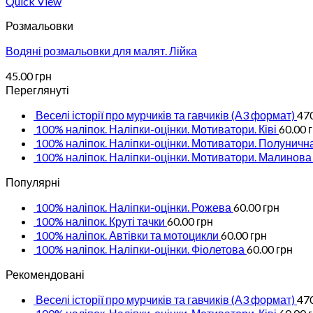
Quick View
Розмальовки
Водяні розмальовки для малят. Лійка
45.00
грн
Переглянуті
Веселі історії про мурчиків та гавчиків (А3 формат)
47
100% наліпок. Наліпки-оцінки. Мотиватори. Ківі
60.00
100% наліпок. Наліпки-оцінки. Мотиватори. Полуничн
100% наліпок. Наліпки-оцінки. Мотиватори. Малинова
Популярні
100% наліпок. Наліпки-оцінки. Рожева
60.00
грн
100% наліпок. Круті тачки
60.00
грн
100% наліпок. Автівки та мотоцикли
60.00
грн
100% наліпок. Наліпки-оцінки. Фіолетова
60.00
грн
Рекомендовані
Веселі історії про мурчиків та гавчиків (А3 формат)
47