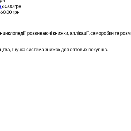
грн
а
60.00
грн
60.00
грн
циклопедії, розвиваючі книжки, аплікації, саморобки та розма
тва, гнучка система знижок для оптових покупців.