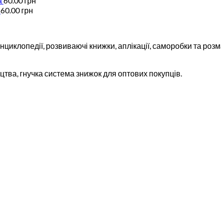
а
60.00
грн
60.00
грн
циклопедії, розвиваючі книжки, аплікації, саморобки та розма
тва, гнучка система знижок для оптових покупців.