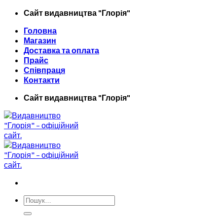
Skip
Сайт видавництва "Глорiя"
to
Головна
content
Магазин
Доставка та оплата
Прайс
Співпраця
Контакти
Сайт видавництва "Глорiя"
Шукати: