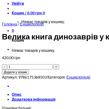
Увійти
Кошик /
0.00
грн
0
Немає товарів у кошику.
Головна
/
Енциклопедії
0
Велика книга динозаврів у 
Кошик
Немає товарів у кошику.
420.00
грн
Велика
книга
Додати у кошик
динозаврів
Артикул:
9786175368503
Категорія:
Енциклопедії
у
казках
та
Опис
оповіданнях
Додаткова інформація
кількість
Шановні батьки!