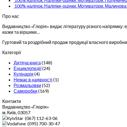
100% наліпок. Наліпки-оцінки. Мотиватори. Полуничн
100% наліпок. Наліпки-оцінки. Мотиватори. Малинова
Про нас
Видавництво «Глорія» видає літературу різного напрямку: ен
казки та віршики…
Гуртовий та роздрібний продаж продукції власного виробниц
Категорії
Дитяча книга
(148)
Енциклопедії
(24)
Кулінарія
(4)
Немає в наявності
(1)
Розмальовки
(52)
Саморобки
(169)
Контакти
Видавництво «Глорiя»
м. Київ, 03057
(067) 112-63-06
(095) 700-30-47