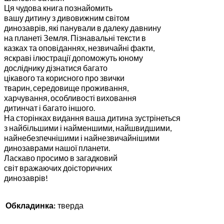
Ця чудова книга познайомить
вашу дитину з дивовижним світом
динозаврів, які панували в далеку давнину
на планеті Земля. Пізнавальні тексти в
казках та оповіданнях, незвичайні факти,
яскраві ілюстрації допоможуть юному
досліднику дізнатися багато
цікавого та корисного про звички
тварин, середовище проживання,
харчування, особливості виховання
дитинчат і багато іншого.
На сторінках видання ваша дитина зустрінеться
з найбільшими і найменшими, найшвидшими,
найнебезпечнішими і найнезвичайнішими
динозаврами нашої планети.
Ласкаво просимо в загадковий
світ вражаючих доісторичних
динозаврів!
Обкладинка:
тверда