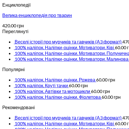
Енциклопедії
Велика енциклопедія про тварин
420.00
грн
Переглянуті
Веселі історії про мурчиків та гавчиків (А3 формат)
47
100% наліпок. Наліпки-оцінки. Мотиватори. Ківі
60.00
100% наліпок. Наліпки-оцінки. Мотиватори. Полуничн
100% наліпок. Наліпки-оцінки. Мотиватори. Малинова
Популярні
100% наліпок. Наліпки-оцінки. Рожева
60.00
грн
100% наліпок. Круті тачки
60.00
грн
100% наліпок. Автівки та мотоцикли
60.00
грн
100% наліпок. Наліпки-оцінки. Фіолетова
60.00
грн
Рекомендовані
Веселі історії про мурчиків та гавчиків (А3 формат)
47
100% наліпок. Наліпки-оцінки. Мотиватори. Ківі
60.00