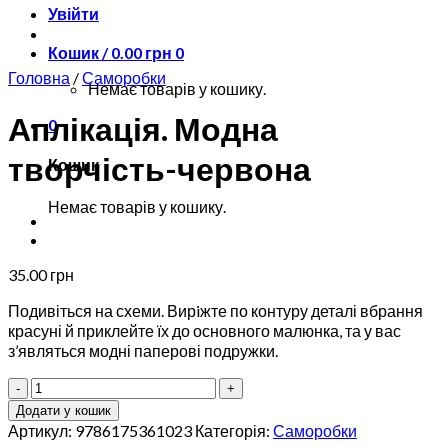
Увійти
Кошик /
0.00
грн
0
Головна
/
Саморобки
Немає товарів у кошику.
Аплікація. Модна
0
творчість-червона
Кошик
Немає товарів у кошику.
35.00
грн
Подивіться на схеми. Вирiжте по контуру деталі вбрання
красуні й приклейте їх до основного малюнка, та у вас
з’являться модні паперові подружки.
Аплікація.
Модна
Додати у кошик
творчість-
Артикул:
9786175361023
Категорія:
Саморобки
червона