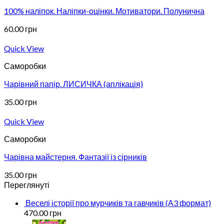
100% наліпок. Наліпки-оцінки. Мотиватори. Полунична
60.00
грн
Quick View
Саморобки
Чарівний папір. ЛИСИЧКА (аплікація)
35.00
грн
Quick View
Саморобки
Чарівна майстерня. Фантазії із сірників
35.00
грн
Переглянуті
Веселі історії про мурчиків та гавчиків (А3 формат)
470.00
грн