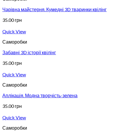
Чарівна майстерня. Кумедні 3D тваринки квілінг
35.00
грн
Quick View
Саморобки
Забавні 3D історії квілінг
35.00
грн
Quick View
Саморобки
Аплікація. Модна творчість-зелена
35.00
грн
Quick View
Саморобки