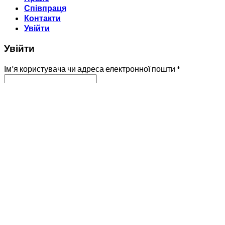
Співпраця
Контакти
Увійти
Увійти
Ім'я користувача чи адреса електронної пошти
*
Пароль
*
Запам'ятати мене
Увійти
Забули ваш пароль?
Реєстрація
Адреса електронної пошти
*
Пароль
*
Реєстрація