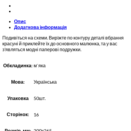
кількість
Опис
Додаткова інформація
Подивіться на схеми. Вирiжте по контуру деталі вбрання
красуні й приклейте їх до основного малюнка, та у вас
з’являться модні паперові подружки.
Обкладинка:
м`яка
Мова:
Українська
Упаковка
50шт.
Сторінок:
16
Розмiр, мм:
200х265