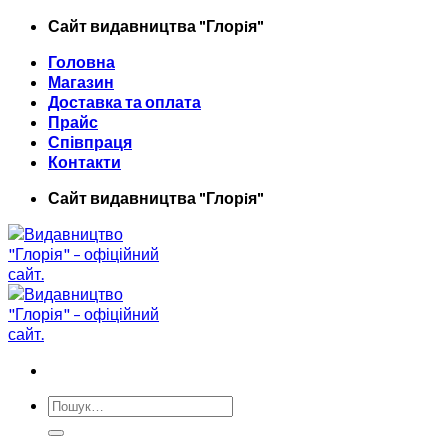
Skip
Сайт видавництва "Глорiя"
to
Головна
content
Магазин
Доставка та оплата
Прайс
Співпраця
Контакти
Сайт видавництва "Глорiя"
Шукати: