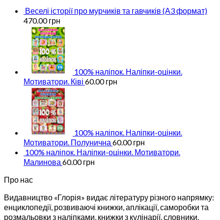
Веселі історії про мурчиків та гавчиків (А3 формат)
470.00
грн
100% наліпок. Наліпки-оцінки.
Мотиватори. Ківі
60.00
грн
100% наліпок. Наліпки-оцінки.
Мотиватори. Полунична
60.00
грн
100% наліпок. Наліпки-оцінки. Мотиватори.
Малинова
60.00
грн
Про нас
Видавництво «Глорія» видає літературу різного напрямку:
енциклопедії, розвиваючі книжки, аплікації, саморобки та
розмальовки з наліпками, книжки з кулінарії, словники,