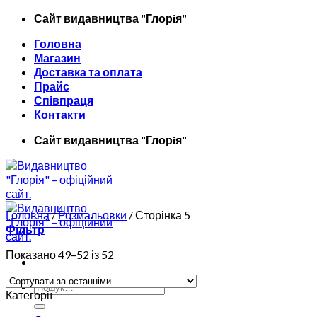
Skip
Сайт видавництва "Глорiя"
to
Головна
content
Магазин
Доставка та оплата
Прайс
Співпраця
Контакти
Сайт видавництва "Глорiя"
Головна
/
Розмальовки
/
Сторінка 5
Фільтр
Показано 49–52 із 52
Шукати:
Категорії