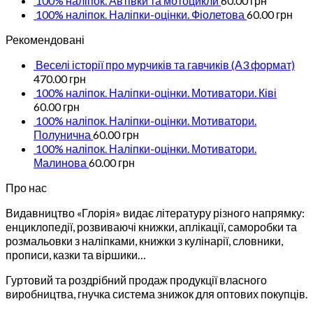
100% наліпок. Автівки та мотоцикли
60.00
грн
100% наліпок. Наліпки-оцінки. Фіолетова
60.00
грн
Рекомендовані
Веселі історії про мурчиків та гавчиків (А3 формат)
470.00
грн
100% наліпок. Наліпки-оцінки. Мотиватори. Ківі
60.00
грн
100% наліпок. Наліпки-оцінки. Мотиватори.
Полунична
60.00
грн
100% наліпок. Наліпки-оцінки. Мотиватори.
Малинова
60.00
грн
Про нас
Видавництво «Глорія» видає літературу різного напрямку:
енциклопедії, розвиваючі книжки, аплікації, саморобки та
розмальовки з наліпками, книжки з кулінарії, словники,
прописи, казки та віршики…
Гуртовий та роздрібний продаж продукції власного
виробництва, гнучка система знижок для оптових покупців.