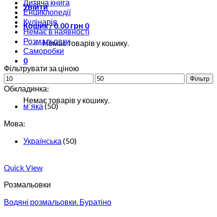
Дитяча книга
Увійти
Енциклопедії
Кулінарія
Кошик /
0.00
грн
0
Немає в наявності
Розмальовки
Немає товарів у кошику.
Саморобки
0
Фільтрувати за ціною
Фільтр
Кошик
Обкладинка:
Немає товарів у кошику.
м`яка
(50)
Мова:
Українська
(50)
Quick View
Розмальовки
Водяні розмальовки. Буратіно