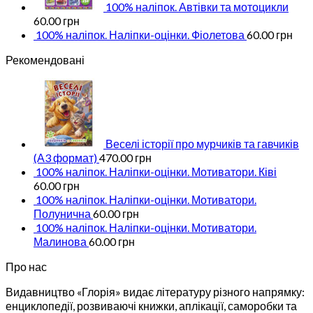
100% наліпок. Автівки та мотоцикли
60.00
грн
100% наліпок. Наліпки-оцінки. Фіолетова
60.00
грн
Рекомендовані
Веселі історії про мурчиків та гавчиків
(А3 формат)
470.00
грн
100% наліпок. Наліпки-оцінки. Мотиватори. Ківі
60.00
грн
100% наліпок. Наліпки-оцінки. Мотиватори.
Полунична
60.00
грн
100% наліпок. Наліпки-оцінки. Мотиватори.
Малинова
60.00
грн
Про нас
Видавництво «Глорія» видає літературу різного напрямку:
енциклопедії, розвиваючі книжки, аплікації, саморобки та