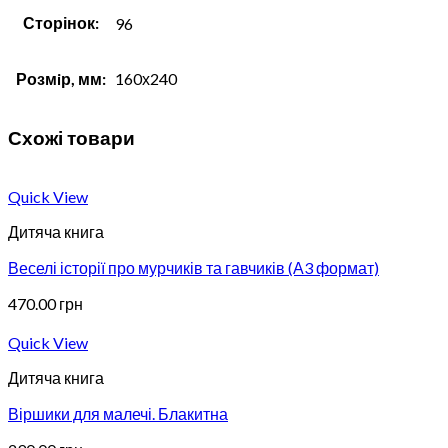
Сторінок:
96
Розмiр, мм:
160х240
Схожі товари
Quick View
Дитяча книга
Веселі історії про мурчиків та гавчиків (А3 формат)
470.00
грн
Quick View
Дитяча книга
Віршики для малечі. Блакитна