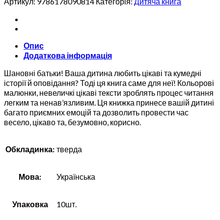
Артикул:
9786178090814
Категорія:
Дитяча книга
кількість
Опис
Додаткова інформація
Шановні батьки! Ваша дитина любить цікаві та кумедні
історії й оповідання? Тоді ця книга саме для неї! Кольорові
малюнки, невеличкі цікаві тексти зроблять процес читання
легким та ненав’язливим. Ця книжка принесе вашій дитині
багато приємних емоцій та дозволить провести час
весело, цікаво та, безумовно, корисно.
Обкладинка:
тверда
Мова:
Українська
Упаковка
10шт.