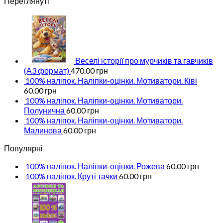
Переглянуті
Веселі історії про мурчиків та гавчиків
(А3 формат)
470.00
грн
100% наліпок. Наліпки-оцінки. Мотиватори. Ківі
60.00
грн
100% наліпок. Наліпки-оцінки. Мотиватори.
Полунична
60.00
грн
100% наліпок. Наліпки-оцінки. Мотиватори.
Малинова
60.00
грн
Популярні
100% наліпок. Наліпки-оцінки. Рожева
60.00
грн
100% наліпок. Круті тачки
60.00
грн