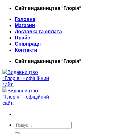
Skip
Сайт видавництва "Глорiя"
to
Головна
content
Магазин
Доставка та оплата
Прайс
Співпраця
Контакти
Сайт видавництва "Глорiя"
Шукати: