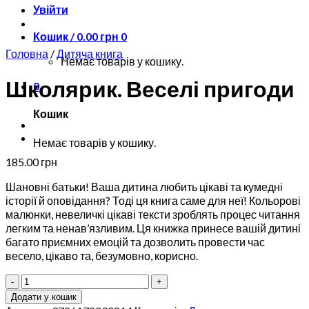
Увійти
Кошик /
0.00
грн
0
Головна
/
Дитяча книга
Немає товарів у кошику.
Школярик. Веселі пригоди
0
Кошик
Немає товарів у кошику.
185.00
грн
Шановні батьки! Ваша дитина любить цікаві та кумедні
історії й оповідання? Тоді ця книга саме для неї! Кольорові
малюнки, невеличкі цікаві тексти зроблять процес читання
легким та ненав’язливим. Ця книжка принесе вашій дитині
багато приємних емоцій та дозволить провести час
весело, цікаво та, безумовно, корисно.
Школярик.
Веселі
Додати у кошик
пригоди