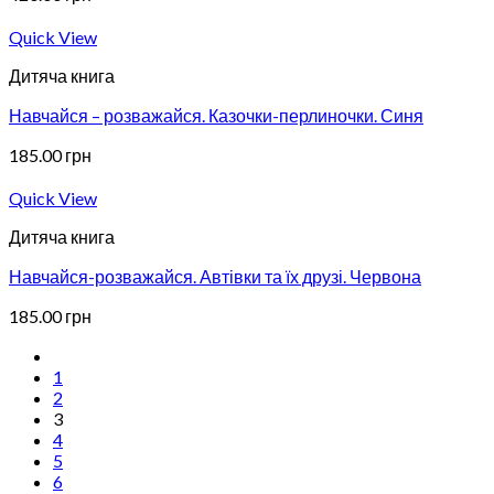
Quick View
Дитяча книга
Навчайся – розважайся. Казочки-перлиночки. Синя
185.00
грн
Quick View
Дитяча книга
Навчайся-розважайся. Автівки та їх друзі. Червона
185.00
грн
1
2
3
4
5
6