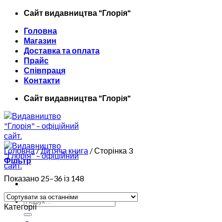
Skip
Сайт видавництва "Глорiя"
to
Головна
content
Магазин
Доставка та оплата
Прайс
Співпраця
Контакти
Сайт видавництва "Глорiя"
Головна
/
Дитяча книга
/
Сторінка 3
Фільтр
Показано 25–36 із 148
Шукати:
Категорії