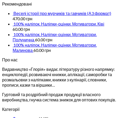
Рекомендовані
Веселі історії про мурчиків та гавчиків (А3 формат)
470.00
грн
100% наліпок. Наліпки-оцінки. Мотиватори. Ківі
60.00
грн
100% наліпок. Наліпки-оцінки. Мотиватори.
Полунична
60.00
грн
100% наліпок. Наліпки-оцінки. Мотиватори.
Малинова
60.00
грн
Про нас
Видавництво «Глорія» видає літературу різного напрямку:
енциклопедії, розвиваючі книжки, аплікації, саморобки та
розмальовки з наліпками, книжки з кулінарії, словники,
прописи, казки та віршики…
Гуртовий та роздрібний продаж продукції власного
виробництва, гнучка система знижок для оптових покупців.
Категорії