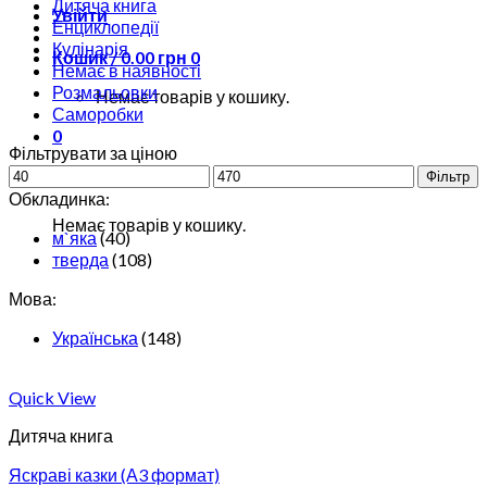
Дитяча книга
Увійти
Енциклопедії
Кулінарія
Кошик /
0.00
грн
0
Немає в наявності
Розмальовки
Немає товарів у кошику.
Саморобки
0
Фільтрувати за ціною
Фільтр
Кошик
Обкладинка:
Немає товарів у кошику.
м`яка
(40)
тверда
(108)
Мова:
Українська
(148)
Quick View
Дитяча книга
Яскраві казки (А3 формат)